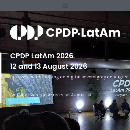
CPDP LatAm 2026
12 and 13 August 2026
Pre-event with training on digital sovereignty on August
11.
Satellite event on AI risks on August 14.