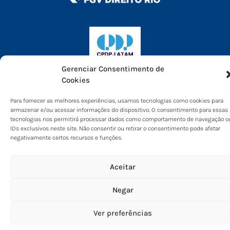
protection law: what research
'exceptions' mean for the
development and use of AI
technologies
14:30 - 16:00
Vigilâncias na América Latina e suas
Gerenciar Consentimento de
implicações sócio-políticas:
Cookies
localizando, generificando e
Para fornecer as melhores experiências, usamos tecnologias como cookies para
racializando o debate
armazenar e/ou acessar informações do dispositivo. O consentimento para essas
tecnologias nos permitirá processar dados como comportamento de navegação o
16:30 - 18:00
Cidades inteligentes no Brasil:
IDs exclusivos neste site. Não consentir ou retirar o consentimento pode afetar
questões transversais do direito à
negativamente certos recursos e funções.
cidade aos direitos digitais
Aceitar
16:30 - 18:00
Mudanças na política de
privacidade do Whatsapp: atuação
Negar
interinstitucional de autoridades de
proteção de dados, concorrência e
Ver preferências
consumidor