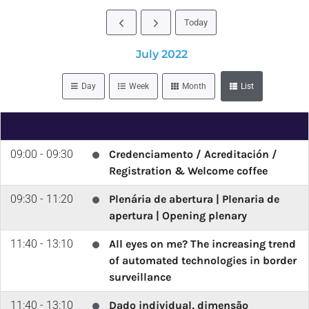
Today
July 2022
Day
Week
Month
List
July 12, 2022
Tuesday
09:00 - 09:30
Credenciamento / Acreditación /
Registration & Welcome coffee
09:30 - 11:20
Plenária de abertura | Plenaria de
apertura | Opening plenary
11:40 - 13:10
All eyes on me? The increasing trend
of automated technologies in border
surveillance
11:40 - 13:10
Dado individual, dimensão