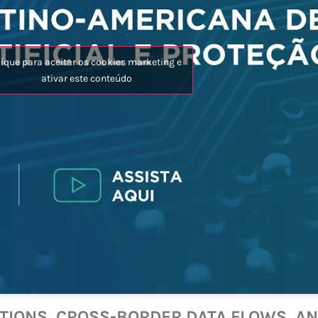
lique para aceitar os cookies marketing e
ativar este conteúdo
TIONS, CROSS-BORDER DATA FLOWS, AND